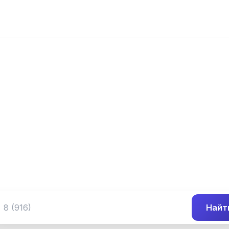
📍 Префикс 244
 (301) 244-##-
Группа номеров 8 (301) 244-##-##
Найт