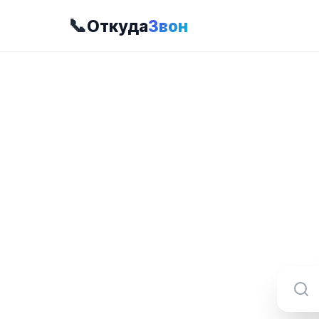
📞
Откуда
Звон
8