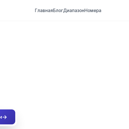
Главная
Блог
Диапазон
Номера
##
→
и