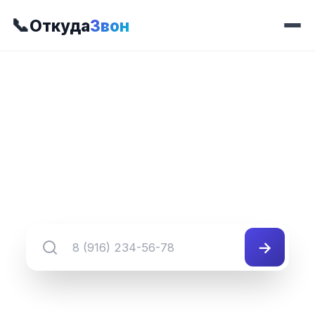
📞
Откуда
Звон
📍 Префикс 534
8 (301) 534-##-##
Группа номеров 8 (301) 534-##-##
→