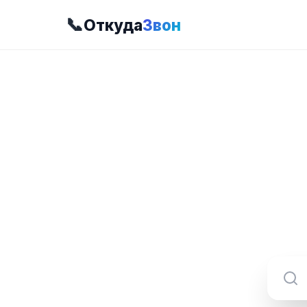
📞
Откуда
Звон
8