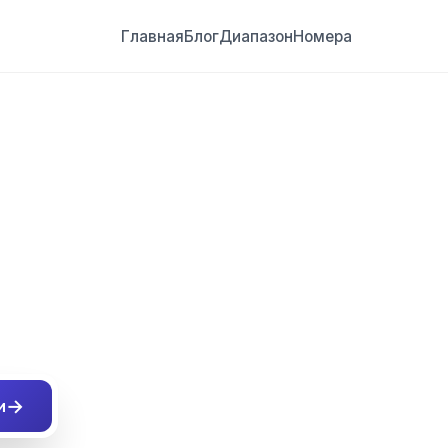
Главная
Блог
Диапазон
Номера
##
→
и