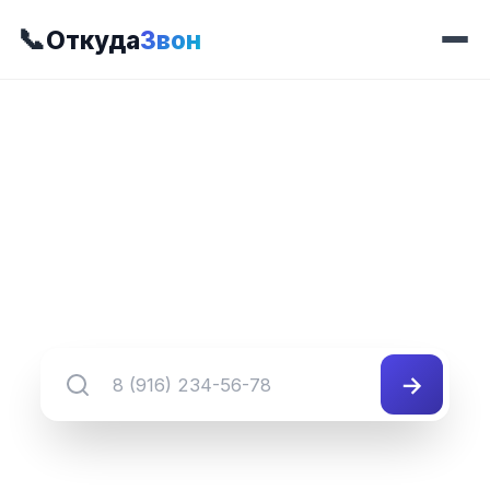
📞
Откуда
Звон
📍 Префикс 414
8 (302) 414-##-##
Группа номеров 8 (302) 414-##-##
→