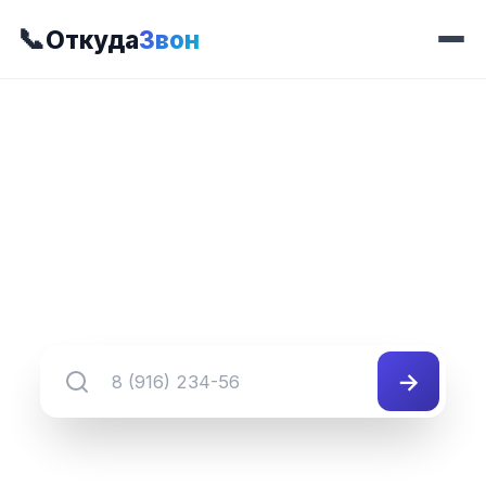
📞
Откуда
Звон
📍 Префикс 513
8 (302) 513-##-##
Группа номеров 8 (302) 513-##-##
→