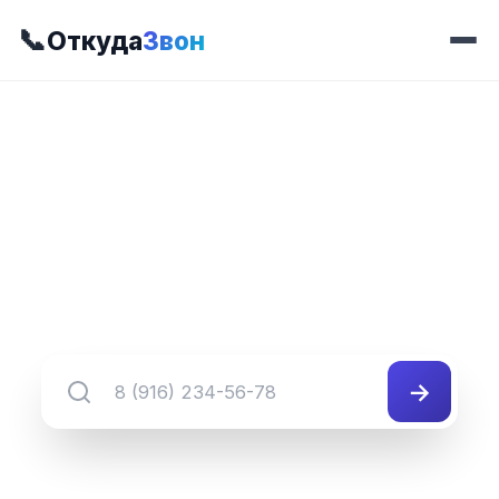
📞
Откуда
Звон
📍 Префикс 433
8 (345) 433-##-##
Группа номеров 8 (345) 433-##-##
→