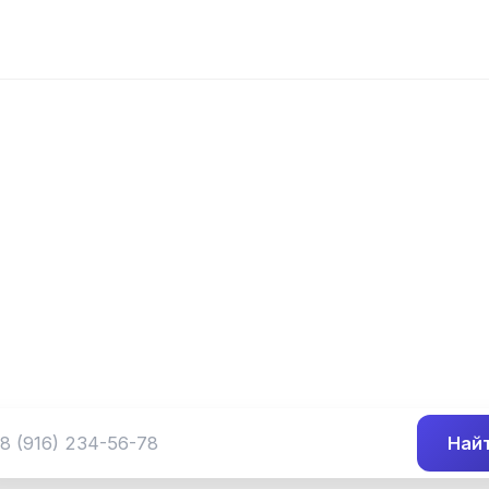
📍 Префикс 443
 (345) 443-##-
Группа номеров 8 (345) 443-##-##
Най