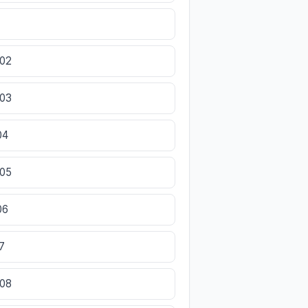
002
003
04
005
06
7
008