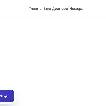
Главная
Блог
Диапазон
Номера
##
→
ти