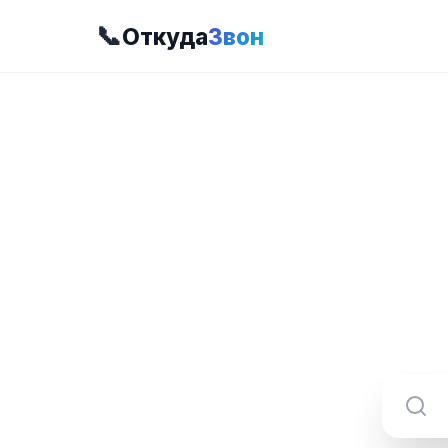
📞
Откуда
Звон
8