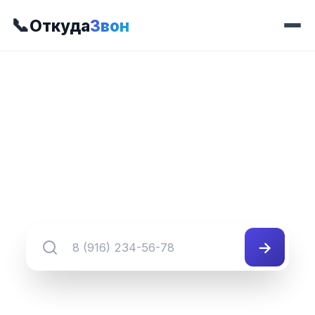
📞
Откуда
Звон
📍 Префикс 443
8 (345) 443-##-##
Группа номеров 8 (345) 443-##-##
→