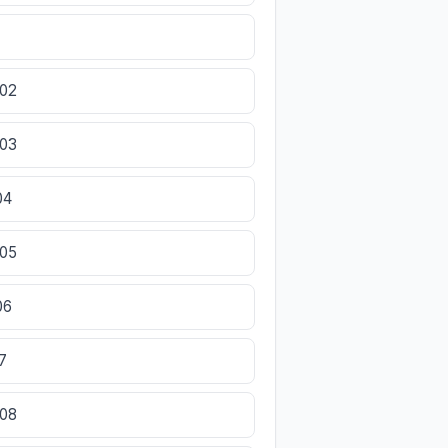
602
603
04
605
06
7
608