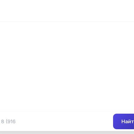
📍 Префикс 637
 (345) 637-##-
Группа номеров 8 (345) 637-##-##
Найт