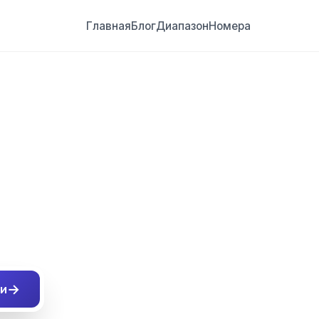
Главная
Блог
Диапазон
Номера
##
→
и