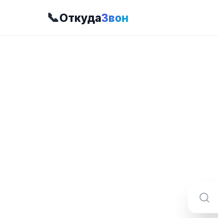
📞
Откуда
Звон
8