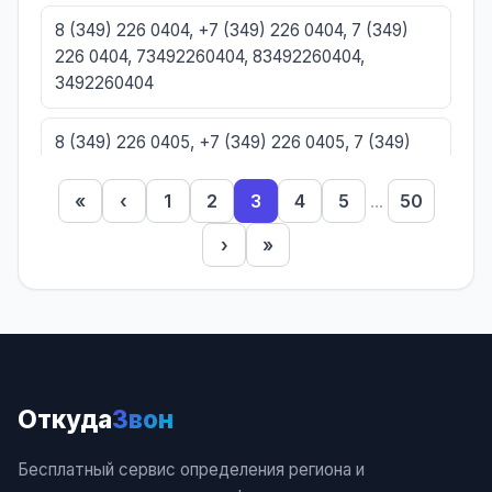
8 (349) 226 0404, +7 (349) 226 0404, 7 (349)
226 0404, 73492260404, 83492260404,
3492260404
8 (349) 226 0405, +7 (349) 226 0405, 7 (349)
226 0405, 73492260405, 83492260405,
3492260405
«
‹
1
2
3
4
5
...
50
›
»
8 (349) 226 0406, +7 (349) 226 0406, 7 (349)
226 0406, 73492260406, 83492260406,
3492260406
8 (349) 226 0407, +7 (349) 226 0407, 7 (349)
226 0407, 73492260407, 83492260407,
Откуда
Звон
3492260407
Бесплатный сервис определения региона и
8 (349) 226 0408, +7 (349) 226 0408, 7 (349)