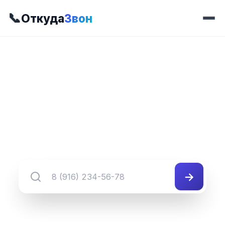
📞
Откуда
Звон
📍 Префикс 226
8 (349) 226-##-##
Группа номеров 8 (349) 226-##-##
→