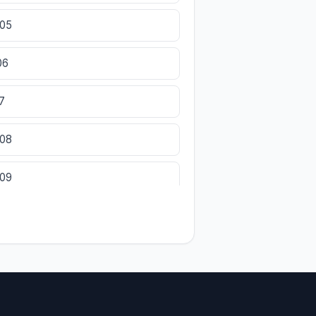
805
06
7
808
809