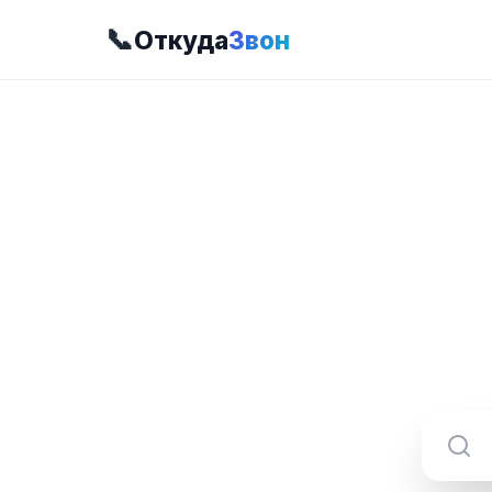
📞
Откуда
Звон
8