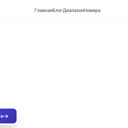
Главная
Блог
Диапазон
Номера
##
→
ти