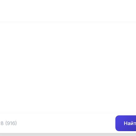
📍 Префикс 383
 (349) 383-##-
Группа номеров 8 (349) 383-##-##
Най