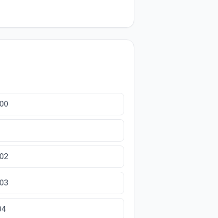
800
802
803
04