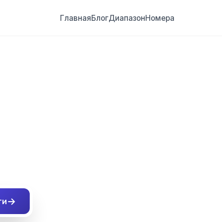
Главная
Блог
Диапазон
Номера
##
→
ти