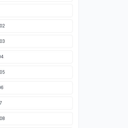
802
803
04
805
06
7
808