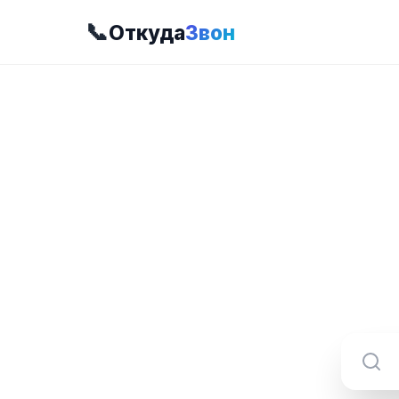
📞
Откуда
Звон
8