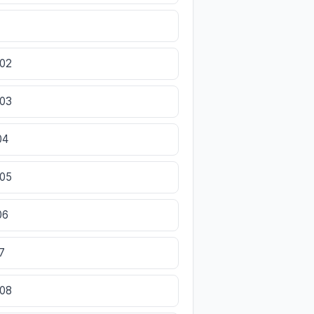
802
803
04
805
06
7
808