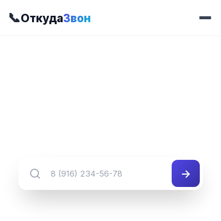
📞
Откуда
Звон
📍 Префикс 637
8 (349) 637-##-##
Группа номеров 8 (349) 637-##-##
→