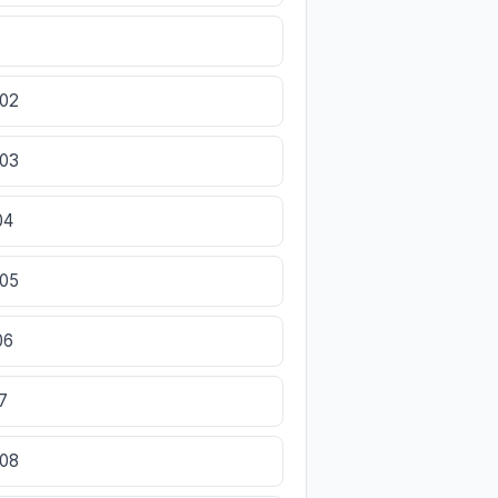
202
203
04
205
06
7
208