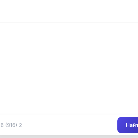
📍 Префикс 638
 (349) 638-##-
Группа номеров 8 (349) 638-##-##
Най