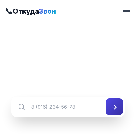
📞
Откуда
Звон
📍 Префикс 950
8 (349) 950-##-##
Группа номеров 8 (349) 950-##-##
→