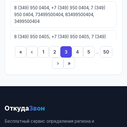
8 (349) 950 0404, +7 (349) 950 0404, 7 (349)
950 0404, 73499500404, 83499500404,
3499500404
8 (349) 950 0405, +7 (349) 950 0405, 7 (349)
950 0405, 73499500405, 83499500405,
3499500405
«
‹
1
2
3
4
5
...
50
›
»
8 (349) 950 0406, +7 (349) 950 0406, 7 (349)
950 0406, 73499500406, 83499500406,
3499500406
8 (349) 950 0407, +7 (349) 950 0407, 7 (349)
950 0407, 73499500407, 83499500407,
Откуда
Звон
3499500407
Бесплатный сервис определения региона и
8 (349) 950 0408, +7 (349) 950 0408, 7 (349)