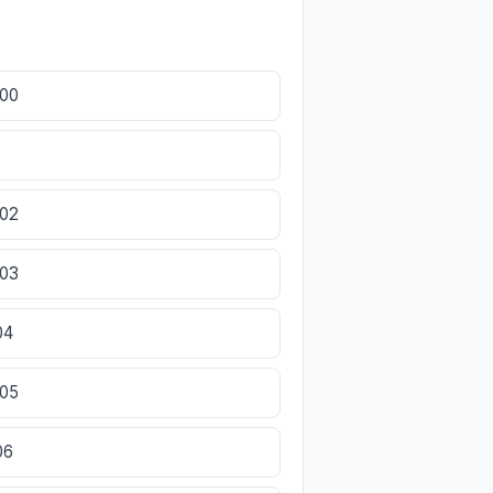
400
402
403
04
405
06