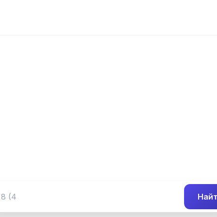
📍 Префикс 955
 (349) 955-##-
Группа номеров 8 (349) 955-##-##
Най