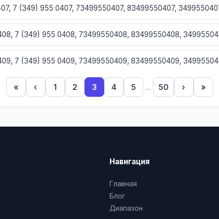
0407, 7 (349) 955 0407, 73499550407, 83499550407, 349955040
0408, 7 (349) 955 0408, 73499550408, 83499550408, 3499550
0409, 7 (349) 955 0409, 73499550409, 83499550409, 3499550
«
‹
1
2
3
4
5
...
50
›
»
410, 7 (349) 955 0410, 73499550410, 83499550410, 3499550410
11, 7 (349) 955 0411, 73499550411, 83499550411, 3499550411
412, 7 (349) 955 0412, 73499550412, 83499550412, 3499550412
Навигация
413, 7 (349) 955 0413, 73499550413, 83499550413, 3499550413
Главная
414, 7 (349) 955 0414, 73499550414, 83499550414, 3499550414
Блог
Диапазон