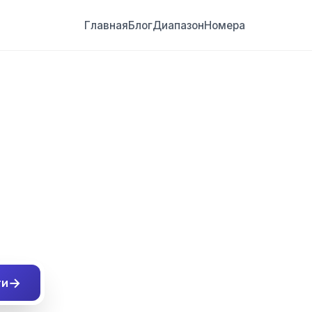
Главная
Блог
Диапазон
Номера
##
→
ти