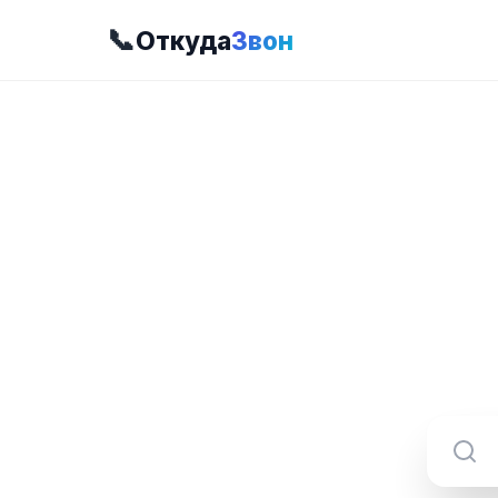
📞
Откуда
Звон
8