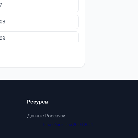
7
408
409
Ресурсы
Данные Россвязи
База обновлена 26.04.2024