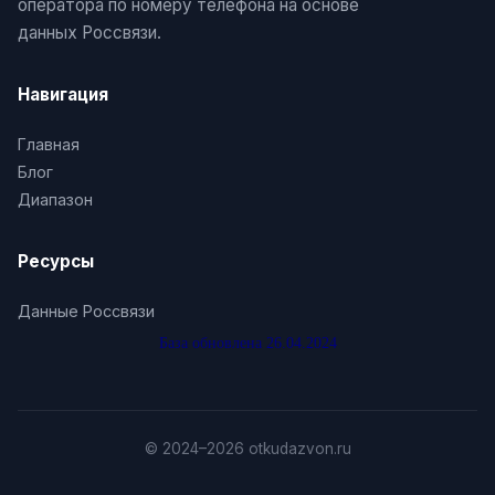
оператора по номеру телефона на основе
957 0808, 73499570808, 83499570808,
данных Россвязи.
3499570808
Навигация
8 (349) 957 0809, +7 (349) 957 0809, 7 (349)
957 0809, 73499570809, 83499570809,
Главная
3499570809
Блог
Диапазон
8 (349) 957 0810, +7 (349) 957 0810, 7 (349) 957
0810, 73499570810, 83499570810, 3499570810
Ресурсы
8 (349) 957 0811, +7 (349) 957 0811, 7 (349) 957
Данные Россвязи
0811, 73499570811, 83499570811, 3499570811
База обновлена 26.04.2024
8 (349) 957 0812, +7 (349) 957 0812, 7 (349) 957
0812, 73499570812, 83499570812, 3499570812
© 2024–2026 otkudazvon.ru
8 (349) 957 0813, +7 (349) 957 0813, 7 (349) 957