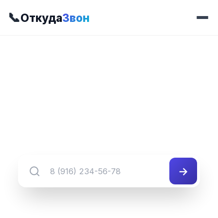
📞
Откуда
Звон
📍 Префикс 535
8 (352) 535-##-##
Группа номеров 8 (352) 535-##-##
→