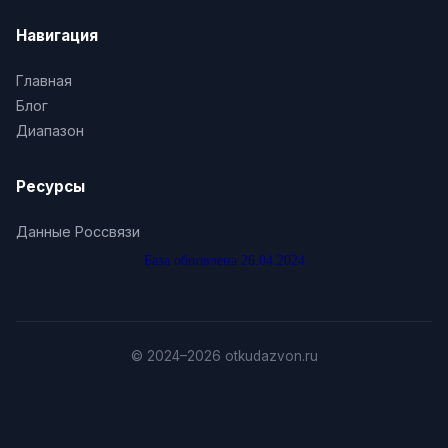
Навигация
8 (382) 573 0409, +7 (382) 573 0409, 7 (382)
573 0409, 73825730409, 83825730409,
Главная
3825730409
Блог
Диапазон
8 (382) 573 0410, +7 (382) 573 0410, 7 (382) 573
0410, 73825730410, 83825730410, 3825730410
Ресурсы
8 (382) 573 0411, +7 (382) 573 0411, 7 (382) 573
Данные Россвязи
0411, 73825730411, 83825730411, 3825730411
База обновлена 26.04.2024
8 (382) 573 0412, +7 (382) 573 0412, 7 (382) 573
0412, 73825730412, 83825730412, 3825730412
© 2024–2026 otkudazvon.ru
8 (382) 573 0413, +7 (382) 573 0413, 7 (382) 573
0413, 73825730413, 83825730413, 3825730413