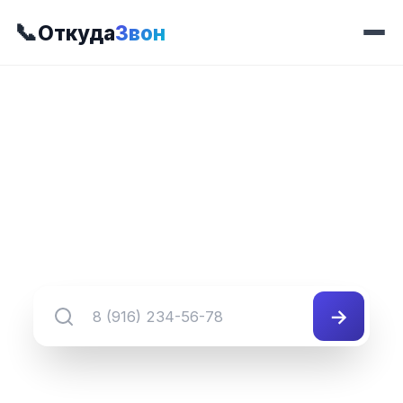
📞
Откуда
Звон
📍 Префикс 573
8 (382) 573-##-##
Группа номеров 8 (382) 573-##-##
→