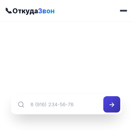
📞
Откуда
Звон
📍 Префикс 209
8 (391) 209-##-##
Группа номеров 8 (391) 209-##-##
→