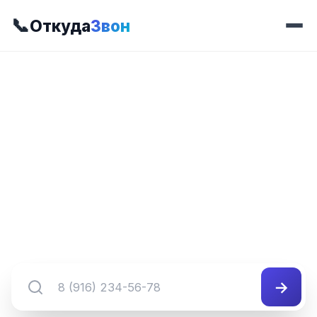
📞
Откуда
Звон
📍 Код 473
8 (473) XXX-XX-XX
Регион и оператор для номеров с кодом 473.
Используйте поиск для перехода к конкретному
диапазону.
→