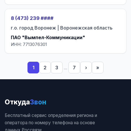
8 (473) 239 ####
г.о. город Воронеж | Воронежская область
ПАО "Вымпел-Коммуникации"
ИНН: 7713076301
1
2
3
...
7
›
»
Откуда
Звон
Бесплатный сервис определения региона и
оператора по номеру телефона на основе
данных Россвязи.