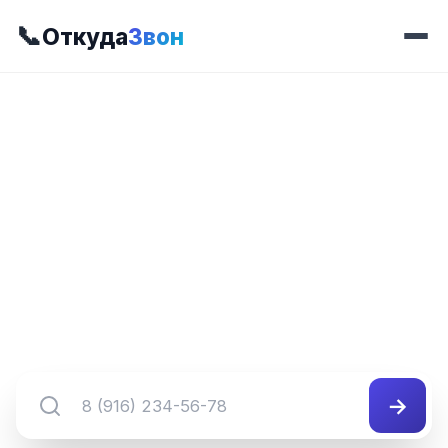
📞
Откуда
Звон
📍 Код 809
8 (809) XXX-XX-XX
Регион и оператор для номеров с кодом 809.
Используйте поиск для перехода к конкретному
диапазону.
→