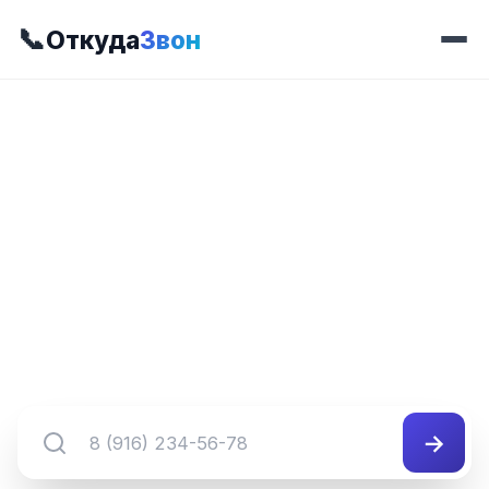
📞
Откуда
Звон
📍 Код 836
8 (836) XXX-XX-XX
Регион и оператор для номеров с кодом 836.
Используйте поиск для перехода к конкретному
диапазону.
→