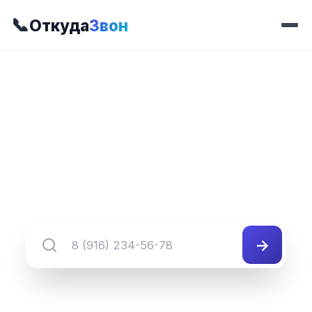
📞
Откуда
Звон
📍 Префикс 244
8 (871) 244-##-##
Группа номеров 8 (871) 244-##-##
→