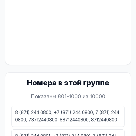
Номера в этой группе
Показаны 801-1000 из 10000
8 (871) 244 0800, +7 (871) 244 0800, 7 (871) 244
0800, 78712440800, 88712440800, 8712440800