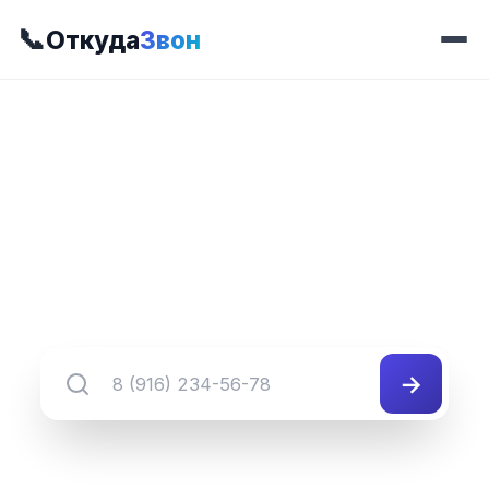
📞
Откуда
Звон
📍 Префикс 244
8 (871) 244-##-##
Группа номеров 8 (871) 244-##-##
→