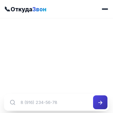
📞
Откуда
Звон
📍 Код 990
8 (990) XXX-XX-XX
Регион и оператор для номеров с кодом 990.
Используйте поиск для перехода к конкретному
диапазону.
→