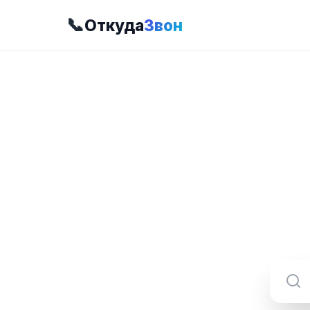
📞
Откуда
Звон
8