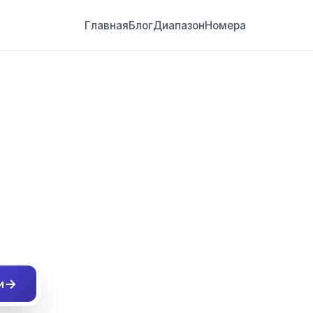
Главная
Блог
Диапазон
Номера
##
→
и