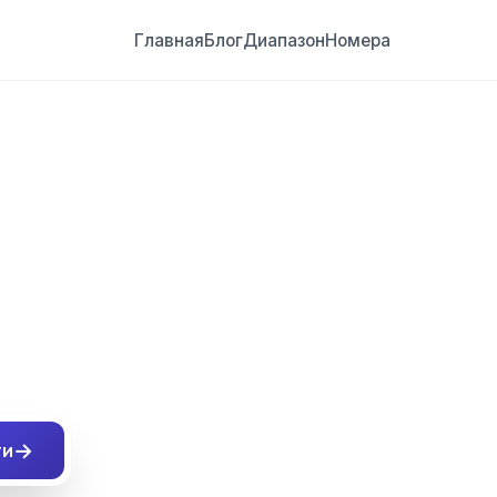
Главная
Блог
Диапазон
Номера
##
→
ти