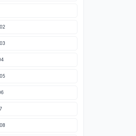
002
003
04
005
06
7
008