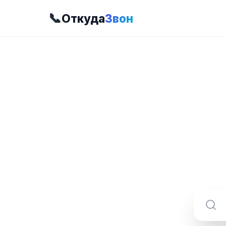
📞
Откуда
Звон
8