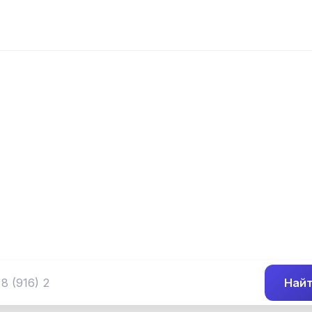
📍 Префикс 534
 (302) 534-##-
Группа номеров 8 (302) 534-##-##
Най