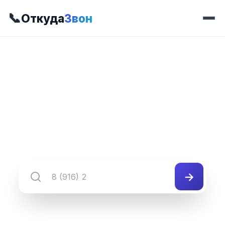
📞
Откуда
Звон
📍 Префикс 228
8 (342) 228-##-##
Группа номеров 8 (342) 228-##-##
→