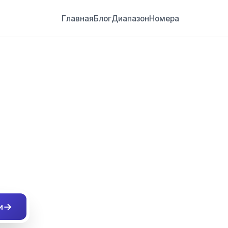
Главная
Блог
Диапазон
Номера
##
→
и