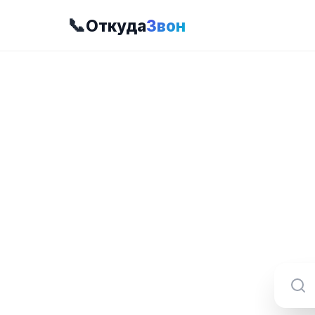
📞
Откуда
Звон
8