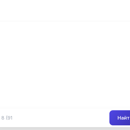
📍 Префикс 278
 (345) 278-##-
Группа номеров 8 (345) 278-##-##
Найт