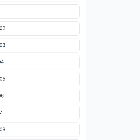
002
003
04
005
06
7
008