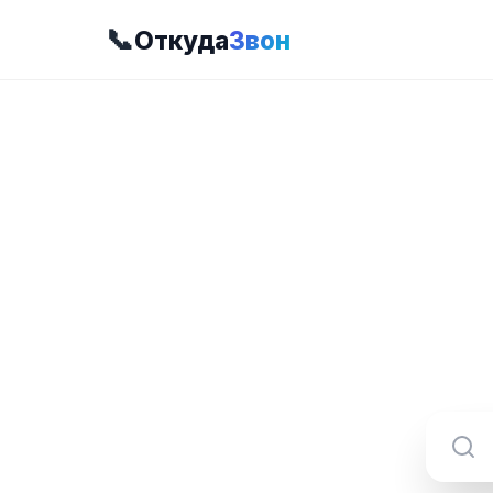
📞
Откуда
Звон
8