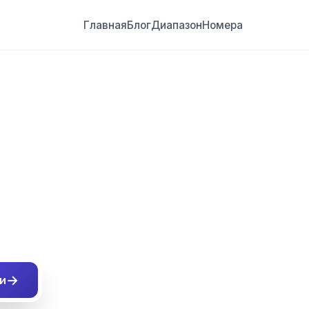
Главная
Блог
Диапазон
Номера
##
→
и