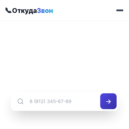
📞
Откуда
Звон
📍 Префикс 291
8 (345) 291-##-##
Группа номеров 8 (345) 291-##-##
→