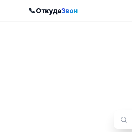
📞
Откуда
Звон
8