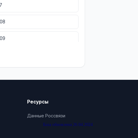
7
008
009
Ресурсы
Данные Россвязи
База обновлена 26.04.2024