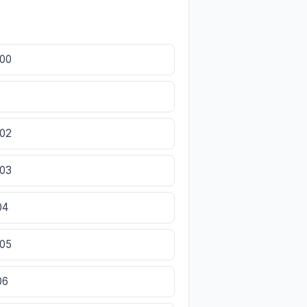
000
002
003
04
005
06