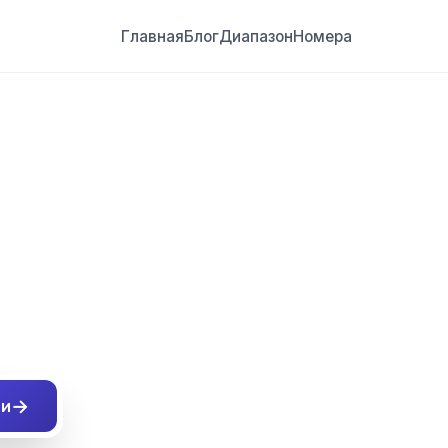
Главная
Блог
Диапазон
Номера
##
→
ти