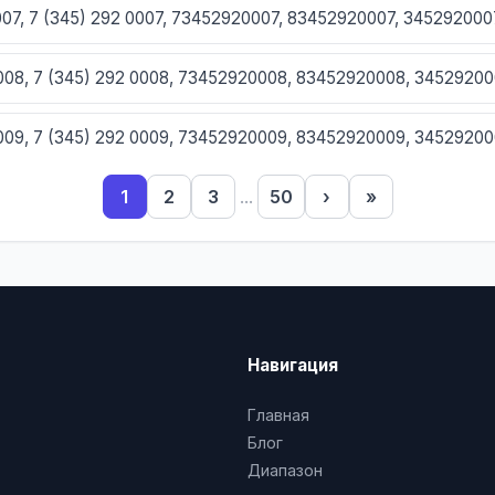
0007, 7 (345) 292 0007, 73452920007, 83452920007, 345292000
0008, 7 (345) 292 0008, 73452920008, 83452920008, 3452920
0009, 7 (345) 292 0009, 73452920009, 83452920009, 3452920
1
2
3
...
50
›
»
010, 7 (345) 292 0010, 73452920010, 83452920010, 3452920010
11, 7 (345) 292 0011, 73452920011, 83452920011, 3452920011
012, 7 (345) 292 0012, 73452920012, 83452920012, 3452920012
Навигация
013, 7 (345) 292 0013, 73452920013, 83452920013, 3452920013
Главная
014, 7 (345) 292 0014, 73452920014, 83452920014, 3452920014
Блог
Диапазон