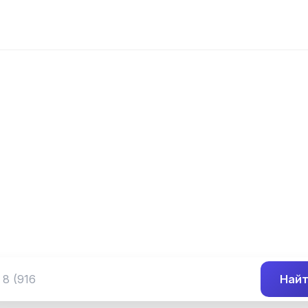
📍 Префикс 292
 (345) 292-##-
Группа номеров 8 (345) 292-##-##
Най