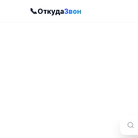
📞
Откуда
Звон
8