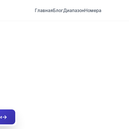
Главная
Блог
Диапазон
Номера
##
→
и