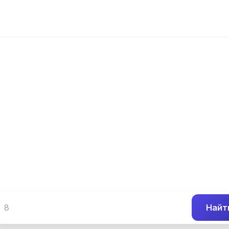
📍 Префикс 314
 (345) 314-##-
Группа номеров 8 (345) 314-##-##
Найт