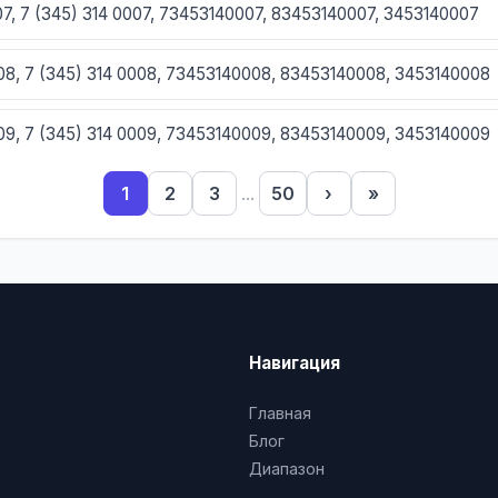
007, 7 (345) 314 0007, 73453140007, 83453140007, 3453140007
008, 7 (345) 314 0008, 73453140008, 83453140008, 3453140008
009, 7 (345) 314 0009, 73453140009, 83453140009, 3453140009
1
2
3
...
50
›
»
10, 7 (345) 314 0010, 73453140010, 83453140010, 3453140010
1, 7 (345) 314 0011, 73453140011, 83453140011, 3453140011
12, 7 (345) 314 0012, 73453140012, 83453140012, 3453140012
Навигация
13, 7 (345) 314 0013, 73453140013, 83453140013, 3453140013
Главная
14, 7 (345) 314 0014, 73453140014, 83453140014, 3453140014
Блог
Диапазон
15, 7 (345) 314 0015, 73453140015, 83453140015, 3453140015