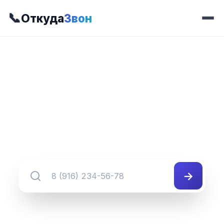
📞
Откуда
Звон
📍 Префикс 334
8 (345) 334-##-##
Группа номеров 8 (345) 334-##-##
→