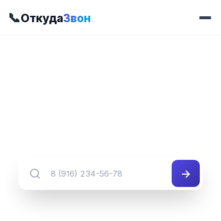
📞
Откуда
Звон
📍 Префикс 355
8 (345) 355-##-##
Группа номеров 8 (345) 355-##-##
→