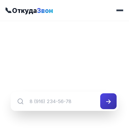
📞
Откуда
Звон
📍 Префикс 395
8 (345) 395-##-##
Группа номеров 8 (345) 395-##-##
→