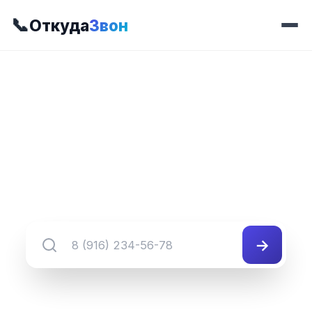
📞
Откуда
Звон
📍 Префикс 414
8 (345) 414-##-##
Группа номеров 8 (345) 414-##-##
→