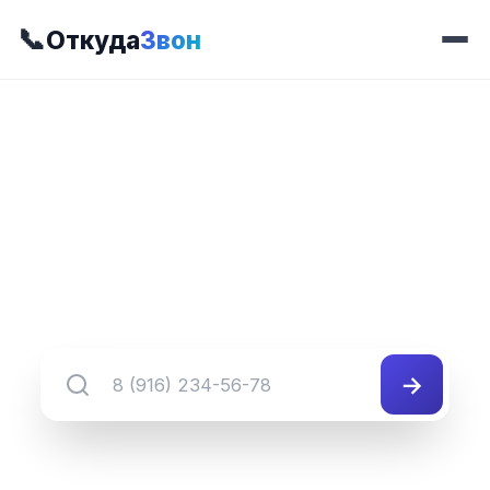
📞
Откуда
Звон
📍 Префикс 423
8 (345) 423-##-##
Группа номеров 8 (345) 423-##-##
→