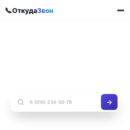
📞
Откуда
Звон
📍 Префикс 426
8 (345) 426-##-##
Группа номеров 8 (345) 426-##-##
→