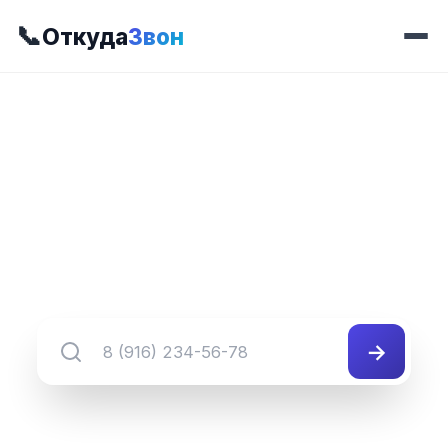
📞
Откуда
Звон
📍 Префикс 467
8 (345) 467-##-##
Группа номеров 8 (345) 467-##-##
→