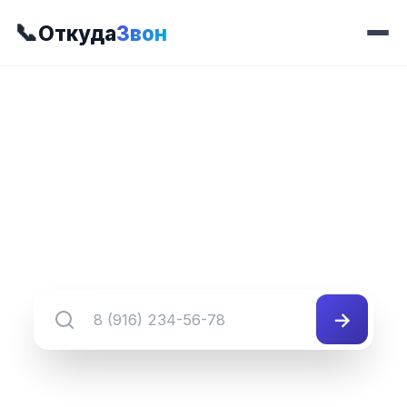
📞
Откуда
Звон
📍 Префикс 554
8 (345) 554-##-##
Группа номеров 8 (345) 554-##-##
→