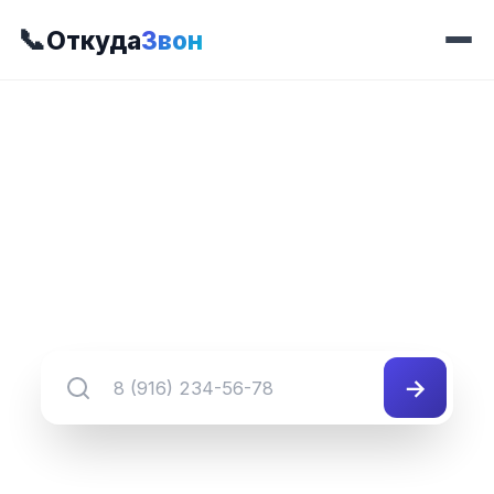
📞
Откуда
Звон
📍 Префикс 573
8 (345) 573-##-##
Группа номеров 8 (345) 573-##-##
→