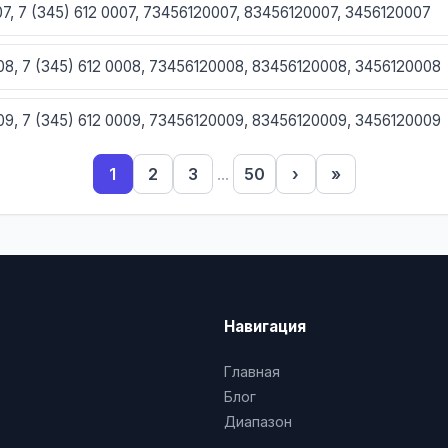
007, 7 (345) 612 0007, 73456120007, 83456120007, 3456120007
008, 7 (345) 612 0008, 73456120008, 83456120008, 3456120008
009, 7 (345) 612 0009, 73456120009, 83456120009, 3456120009
1
2
3
...
50
›
»
10, 7 (345) 612 0010, 73456120010, 83456120010, 3456120010
1, 7 (345) 612 0011, 73456120011, 83456120011, 3456120011
12, 7 (345) 612 0012, 73456120012, 83456120012, 3456120012
Навигация
13, 7 (345) 612 0013, 73456120013, 83456120013, 3456120013
Главная
14, 7 (345) 612 0014, 73456120014, 83456120014, 3456120014
Блог
Диапазон
15, 7 (345) 612 0015, 73456120015, 83456120015, 3456120015