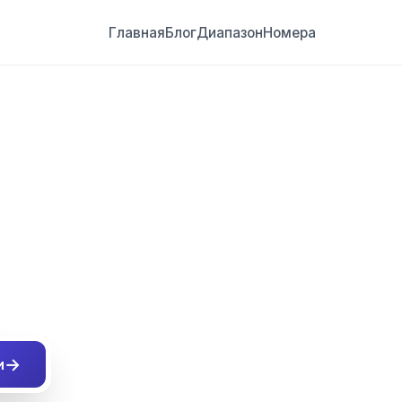
Главная
Блог
Диапазон
Номера
##
→
и