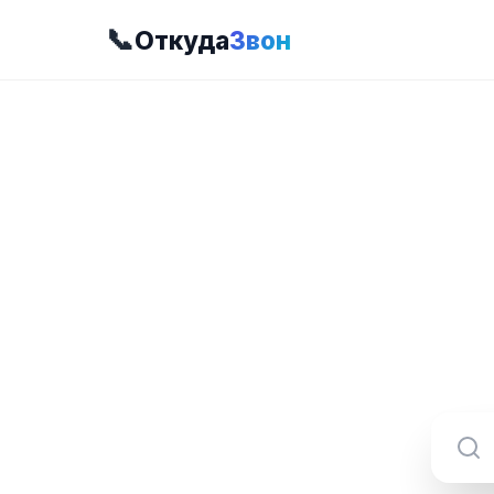
📞
Откуда
Звон
8