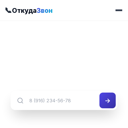
📞
Откуда
Звон
📍 Префикс 695
8 (345) 695-##-##
Группа номеров 8 (345) 695-##-##
→