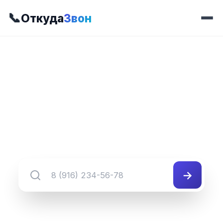
📞
Откуда
Звон
📍 Префикс 499
8 (349) 499-##-##
Группа номеров 8 (349) 499-##-##
→