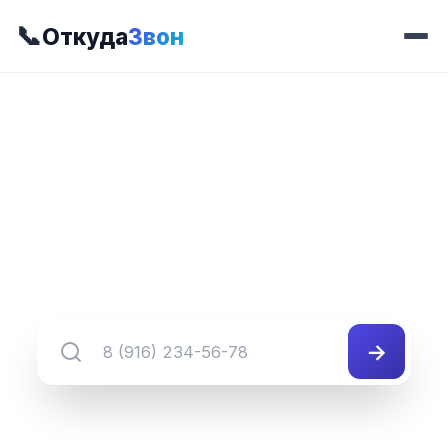
📞
Откуда
Звон
📍 Префикс 973
8 (349) 973-##-##
Группа номеров 8 (349) 973-##-##
→