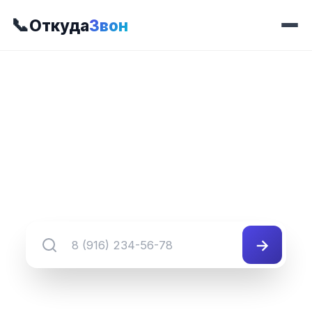
📞
Откуда
Звон
📍 Префикс 655
8 (381) 655-##-##
Группа номеров 8 (381) 655-##-##
→