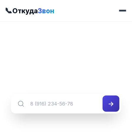
📞
Откуда
Звон
📍 Префикс 230
8 (415) 230-##-##
Группа номеров 8 (415) 230-##-##
→